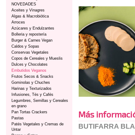
NOVEDADES
Aceites y Vinagres
Algas & Macrobiótica
Arroces
Azúcares y Endulzantes
Bolleria y repostería
Burger & Carnes Vegan
Caldos y Sopas
Conservas Vegetales
Copos de Cereales y Mueslis
Dulces y Chocolates
Embutidos Veganos
Frutos Secos & Snacks
Gominolas y Chuches
Harinas y Texturizados
Infusiones, Tés y Cafés
Legumbres, Semillas y Cereales
en grano
Más informaci
Pan Tortas Crackers
Pastas
Patés Vegetales y Cremas de
BUTIFARRA BLA
Untar