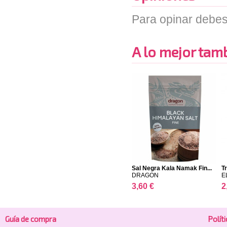
Para opinar debes
A lo mejor tambi
Sal Negra Kala Namak Fin...
T
DRAGON
E
3,60 €
2
Guía de compra
Polí­t