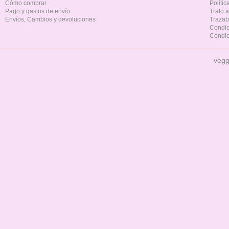
Cómo comprar
Políti
Pago y gastos de envío
Trato 
Envíos, Cambios y devoluciones
Trazab
Condic
Condic
vegg