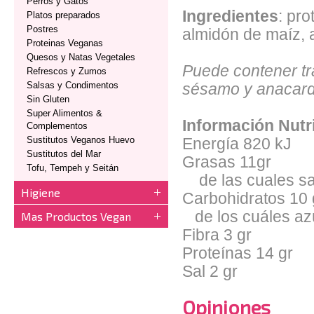
Perros y Gatos
Ingredientes
: pr
Platos preparados
Postres
almidón de maíz, a
Proteinas Veganas
Quesos y Natas Vegetales
Puede contener tr
Refrescos y Zumos
Salsas y Condimentos
sésamo y anacard
Sin Gluten
Super Alimentos &
Información Nutr
Complementos
Sustitutos Veganos Huevo
Energía 820 kJ
Sustitutos del Mar
Grasas 11gr
Tofu, Tempeh y Seitán
de las cuales sa
Higiene
Carbohidratos 10 
de los cuáles az
Mas Productos Vegan
Fibra 3 gr
Proteínas 14 gr
Sal 2 gr
Opiniones