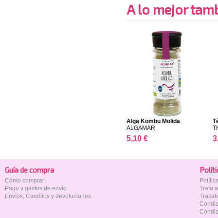
A lo mejor tambi
Alga Kombu Molida
T
ALGAMAR
T
5,10 €
3
Guía de compra
Polí­t
Cómo comprar
Políti
Pago y gastos de envío
Trato 
Envíos, Cambios y devoluciones
Trazab
Condic
Condic