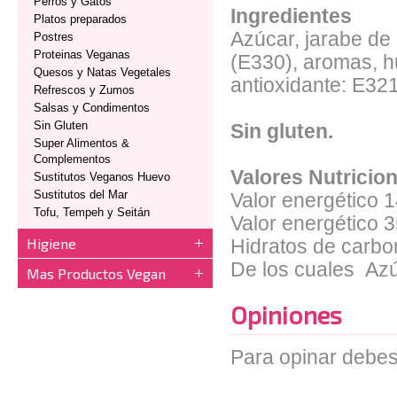
Perros y Gatos
Ingredientes
Platos preparados
Azúcar, jarabe de 
Postres
Proteinas Veganas
(E330), aromas, hu
Quesos y Natas Vegetales
antioxidante: E32
Refrescos y Zumos
Salsas y Condimentos
Sin Gluten
Sin gluten.
Super Alimentos &
Complementos
Valores Nutricio
Sustitutos Veganos Huevo
Sustitutos del Mar
Valor energético
1
Tofu, Tempeh y Seitán
Valor energético
3
Higiene
Hidratos de carbo
De los cuales
Azú
Mas Productos Vegan
Opiniones
Para opinar debes