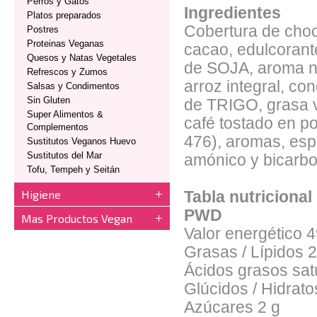
Perros y Gatos
Ingredientes
Platos preparados
Cobertura de choc
Postres
Proteinas Veganas
cacao, edulcorante
Quesos y Natas Vegetales
de SOJA, aroma na
Refrescos y Zumos
arroz integral, co
Salsas y Condimentos
Sin Gluten
de TRIGO, grasa ve
Super Alimentos &
café tostado en po
Complementos
476), aromas, esp
Sustitutos Veganos Huevo
Sustitutos del Mar
amónico y bicarbo
Tofu, Tempeh y Seitán
Higiene
Tabla nutriciona
PWD
Mas Productos Vegan
Valor energético
4
Grasas / Lípidos
2
Ácidos grasos sa
Glúcidos / Hidrat
Azúcares
2 g