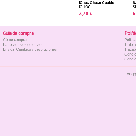
iChoc Choco Cookie
S
ICHOC
S
3,70 €
6
Guía de compra
Polí­t
Cómo comprar
Políti
Pago y gastos de envío
Trato 
Envíos, Cambios y devoluciones
Trazab
Condic
Condic
vegg