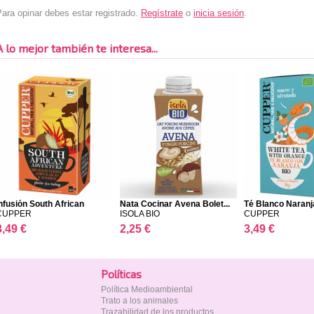
ara opinar debes estar registrado.
Regístrate
o
inicia sesión
.
A lo mejor también te interesa...
nfusión South African
Nata Cocinar Avena Bolet...
Té Blanco Naranj
CUPPER
ISOLA BIO
CUPPER
3,49 €
2,25 €
3,49 €
Polí­ticas
Política Medioambiental
Trato a los animales
Trazabilidad de los productos