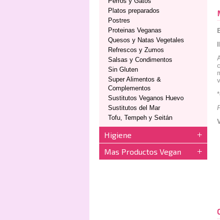
Perros y Gatos
Platos preparados
Postres
Proteinas Veganas
Quesos y Natas Vegetales
Refrescos y Zumos
A
Salsas y Condimentos
c
Sin Gluten
m
Super Alimentos &
v
Complementos
*
Sustitutos Veganos Huevo
Sustitutos del Mar
Tofu, Tempeh y Seitán
Higiene
Mas Productos Vegan