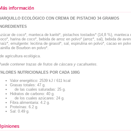
Más información
BARQUILLO ECOLÓGICO CON CREMA DE PISTACHO 34 GRAMOS
INGREDIENTES
zúcar de coco*, manteca de karité*, pistachos tostados* (14,8 %), manteca de
oco*, harina de coco*, bebida de arroz en polvo* (arroz*, sal), bebida de ave
aíz*, emulgente: lecitina de girasol*, sal, espirulina en polvo*, cacao en polv
ainilla de Bourbon en polvo*.
de agricultura ecológica.
Puede contener trazas de frutos de cáscara y cacahuetes.
VALORES NUTRICIONALES POR CADA 100G
Valor energético: 2539 kJ / 611 kcal
Grasas totales: 47 g.
de las cuales saturadas: 25 g.
Hidratos de carbono: 40 g.
de los cuales azúcares: 24 g.
Fibra alimentaria: 4.2 g.
Proteínas: 6.2 g.
Sal: 0.49 g.
Opiniones