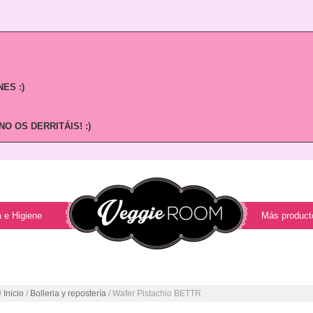
ES :)
O OS DERRITÁIS! :)
 e Higiene
Más product
/
Inicio
/
Bolleria y repostería
/ Wafer Pistachio BETTR