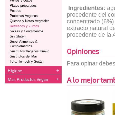
Perros y Gatos
Platos preparados
Ingredientes:
ag
Postres
procedente del co
Proteinas Veganas
concentrado (6%),
Quesos y Natas Vegetales
Refrescos y Zumos
extracto natural de
Salsas y Condimentos
procedente de la A
Sin Gluten
Super Alimentos &
Complementos
Opiniones
Sustitutos Veganos Huevo
Sustitutos del Mar
Tofu, Tempeh y Seitán
Para opinar debes
Higiene
A lo mejor tambi
Mas Productos Vegan