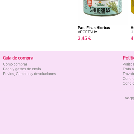
Pate Finas Hierbas
H
VEGETALIA
H
3,45 €
4
Guía de compra
Polí­t
Cómo comprar
Políti
Pago y gastos de envío
Trato 
Envíos, Cambios y devoluciones
Trazab
Condic
Condic
vegg