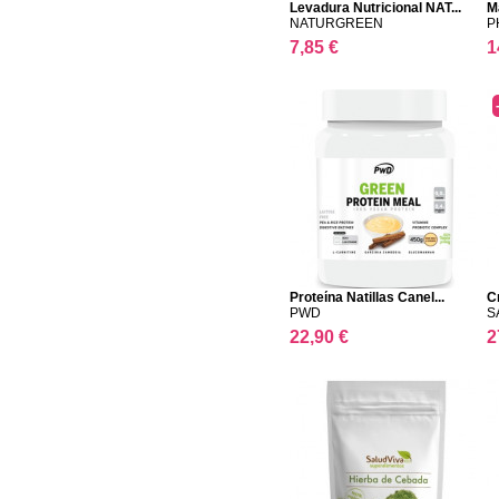
Levadura Nutricional NAT...
M
NATURGREEN
P
7,85 €
1
Proteína Natillas Canel...
C
PWD
S
22,90 €
2