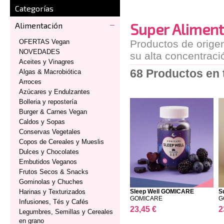
Categorías
Super Alimen
Alimentación
OFERTAS Vegan
Productos de origen
NOVEDADES
su alta concentraci
Aceites y Vinagres
68 Productos en t
Algas & Macrobiótica
Arroces
Azúcares y Endulzantes
Bolleria y repostería
Burger & Carnes Vegan
Caldos y Sopas
Conservas Vegetales
Copos de Cereales y Mueslis
Dulces y Chocolates
Embutidos Veganos
Frutos Secos & Snacks
Gominolas y Chuches
Harinas y Texturizados
Sleep Well GOMICARE
S
GOMICARE
G
Infusiones, Tés y Cafés
23,45 €
2
Legumbres, Semillas y Cereales
en grano