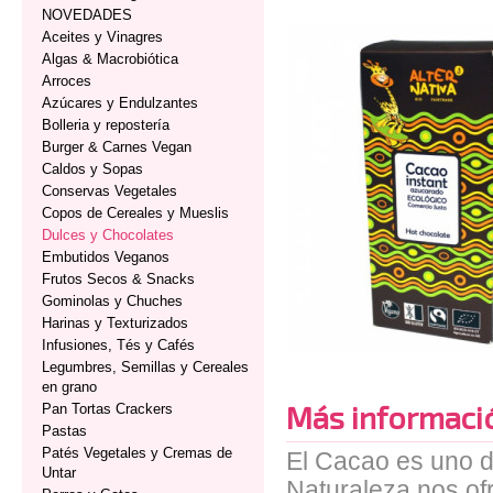
NOVEDADES
Aceites y Vinagres
Algas & Macrobiótica
Arroces
Azúcares y Endulzantes
Bolleria y repostería
Burger & Carnes Vegan
Caldos y Sopas
Conservas Vegetales
Copos de Cereales y Mueslis
Dulces y Chocolates
Embutidos Veganos
Frutos Secos & Snacks
Gominolas y Chuches
Harinas y Texturizados
Infusiones, Tés y Cafés
Legumbres, Semillas y Cereales
en grano
Más informaci
Pan Tortas Crackers
Pastas
Patés Vegetales y Cremas de
El Cacao es uno d
Untar
Naturaleza nos of