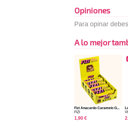
Opiniones
Para opinar debes
A lo mejor tambi
Fizi Anacardo Caramelo G...
L
FIZI
V
1,90 €
2