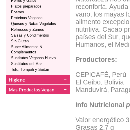
Perros y Gatos
reconforta. Ayuda 
Platos preparados
Postres
vano, los mayas l
Proteinas Veganas
alimento excepcio
Quesos y Natas Vegetales
nutritiva. Cacao 
Refrescos y Zumos
Salsas y Condimentos
países del Sur, q
Sin Gluten
Humanos, el Medio
Super Alimentos &
Complementos
Sustitutos Veganos Huevo
Productores:
Sustitutos del Mar
Tofu, Tempeh y Seitán
CEPICAFÉ, Perú
Higiene
El Ceibo, Bolivia
Manduvirá, Parag
Mas Productos Vegan
Info Nutricional
p
Valor energético
3
Grasas
2.7 g