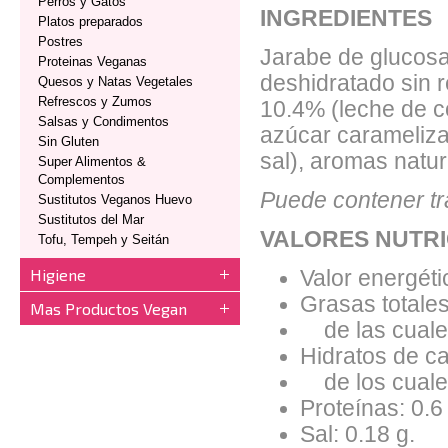
Perros y Gatos
INGREDIENTES
Platos preparados
Postres
Jarabe de glucosa,
Proteinas Veganas
deshidratado sin r
Quesos y Natas Vegetales
Refrescos y Zumos
10.4% (leche de c
Salsas y Condimentos
azúcar caramelizad
Sin Gluten
sal), aromas natu
Super Alimentos &
Complementos
Puede contener tr
Sustitutos Veganos Huevo
Sustitutos del Mar
VALORES NUTRI
Tofu, Tempeh y Seitán
Higiene
Valor energéti
Grasas totales
Mas Productos Vegan
de las cuales
Hidratos de ca
de los cuales
Proteínas: 0.6
Sal: 0.18 g.