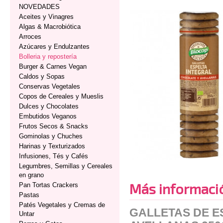
NOVEDADES
Aceites y Vinagres
Algas & Macrobiótica
Arroces
Azúcares y Endulzantes
Bolleria y repostería
Burger & Carnes Vegan
Caldos y Sopas
Conservas Vegetales
Copos de Cereales y Mueslis
Dulces y Chocolates
Embutidos Veganos
Frutos Secos & Snacks
Gominolas y Chuches
Harinas y Texturizados
Infusiones, Tés y Cafés
Legumbres, Semillas y Cereales
en grano
Más informaci
Pan Tortas Crackers
Pastas
Patés Vegetales y Cremas de
GALLETAS DE E
Untar