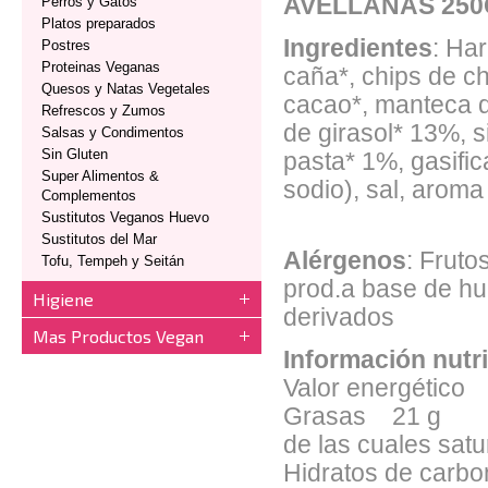
AVELLANAS 250
Perros y Gatos
Platos preparados
Ingredientes
: Ha
Postres
Proteinas Veganas
caña*, chips de c
Quesos y Natas Vegetales
cacao*, manteca de
Refrescos y Zumos
de girasol* 13%, 
Salsas y Condimentos
Sin Gluten
pasta* 1%, gasifi
Super Alimentos &
sodio), sal, aroma 
Complementos
Sustitutos Veganos Huevo
Sustitutos del Mar
Alérgenos
: Fruto
Tofu, Tempeh y Seitán
prod.a base de hu
Higiene
derivados
Mas Productos Vegan
Información nutr
Valor energético 
Grasas 21 g
de las cuales sat
Hidratos de carb