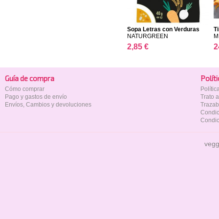
Sopa Letras con Verduras
T
NATURGREEN
M
2,85 €
2
Guía de compra
Polí­t
Cómo comprar
Políti
Pago y gastos de envío
Trato 
Envíos, Cambios y devoluciones
Trazab
Condic
Condic
vegg