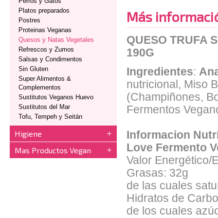
Perros y Gatos
Platos preparados
Más informaci
Postres
Proteinas Veganas
QUESO TRUFA S
Quesos y Natas Vegetales
Refrescos y Zumos
190G
Salsas y Condimentos
Sin Gluten
Ingredientes
:
An
Super Alimentos &
nutricional, Miso 
Complementos
(Champiñones, Bole
Sustitutos Veganos Huevo
Sustitutos del Mar
Fermentos Vegan
Tofu, Tempeh y Seitán
Higiene
Informacion Nutr
Love Fermento 
Mas Productos Vegan
Valor Energético/
Grasas: 32g
de las cuales sat
Hidratos de Carb
de los cuales azú