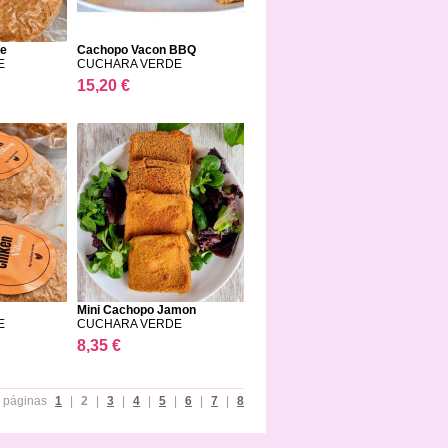
ne
Cachopo Vacon BBQ
Chedda...
E
CUCHARA VERDE
15,20 €
Mini Cachopo Jamon
Ahuma...
E
CUCHARA VERDE
8,35 €
páginas
1
|
2
|
3
|
4
|
5
|
6
|
7
|
8