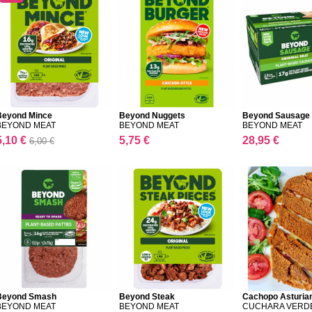
Beyond Mince
Beyond Nuggets
Beyond Sausage 1
BEYOND MEAT
BEYOND MEAT
BEYOND MEAT
5,10 €
5,75 €
28,95 €
6,00 €
Beyond Smash
Beyond Steak
Cachopo Asturian
BEYOND MEAT
BEYOND MEAT
CUCHARA VERD