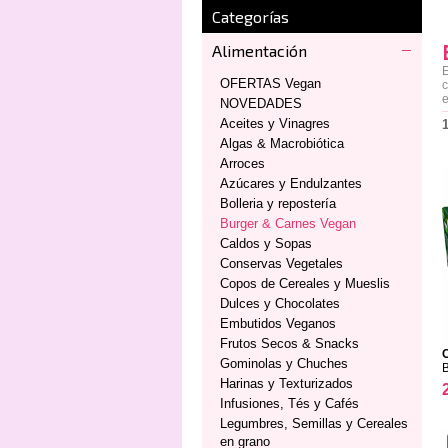
Categorías
Alimentación
E
OFERTAS Vegan
c
e
NOVEDADES
Aceites y Vinagres
Algas & Macrobiótica
Arroces
Azúcares y Endulzantes
Bolleria y repostería
Burger & Carnes Vegan
Caldos y Sopas
Conservas Vegetales
Copos de Cereales y Mueslis
Dulces y Chocolates
Embutidos Veganos
Frutos Secos & Snacks
C
Gominolas y Chuches
Harinas y Texturizados
Infusiones, Tés y Cafés
Legumbres, Semillas y Cereales
en grano