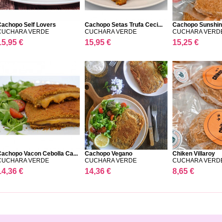
Cachopo Self Lovers
Cachopo Setas Trufa Ceci...
Cachopo Sunshi
CUCHARA VERDE
CUCHARA VERDE
CUCHARA VERD
15,95 €
15,95 €
15,25 €
Cachopo Vacon Cebolla Ca...
Cachopo Vegano
Chiken Villaroy
CUCHARA VERDE
CUCHARA VERDE
CUCHARA VERD
14,36 €
14,36 €
8,65 €