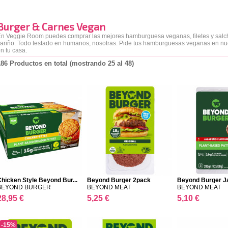
Burger & Carnes Vegan
n Veggie Room puedes comprar las mejores hamburguesa veganas, filetes y salch
ariño. Todo testado en humanos, nosotras. Pide tus hamburguesas veganas en nues
n tu casa.
186 Productos en total (mostrando 25 al 48)
hicken Style Beyond Bur...
Beyond Burger 2pack
Beyond Burger J
BEYO...
BEYOND BURGER
BEYOND MEAT
BEYOND MEAT
28,95 €
5,25 €
5,10 €
-15%