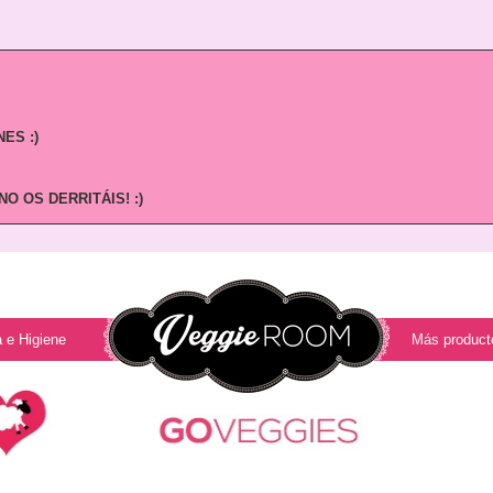
ES :)
O OS DERRITÁIS! :)
 e Higiene
Más product