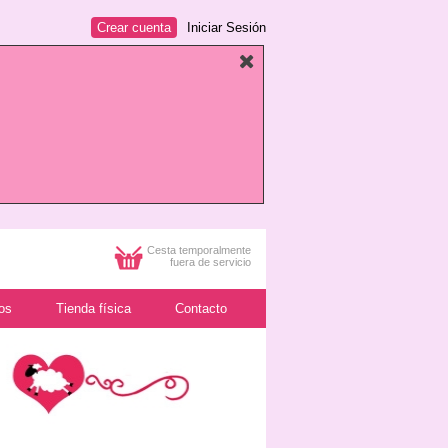
Crear cuenta
Iniciar Sesión
Cesta temporalmente
fuera de servicio
os
Tienda física
Contacto