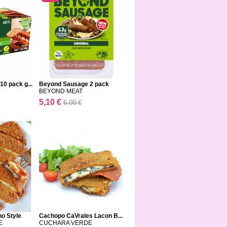
0 pack g...
Beyond Sausage 2 pack
BEYOND MEAT
5,10 €
6,00 €
o Style
Cachopo CaVrales Lacon B...
E
CUCHARA VERDE