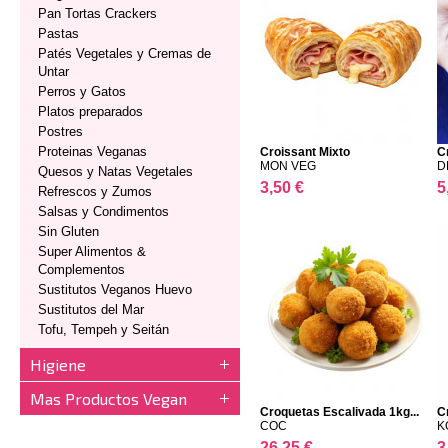
Pan Tortas Crackers
Pastas
Patés Vegetales y Cremas de
Untar
Perros y Gatos
Platos preparados
Postres
Proteinas Veganas
Croissant Mixto
C
MON VEG
D
Quesos y Natas Vegetales
3,50 €
5
Refrescos y Zumos
Salsas y Condimentos
Sin Gluten
Super Alimentos &
Complementos
Sustitutos Veganos Huevo
Sustitutos del Mar
Tofu, Tempeh y Seitán
Higiene
Mas Productos Vegan
Croquetas Escalivada 1kg...
C
COC
K
26,25 €
3