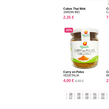
Cubos Thai Wok
C
JARDIN BIO
C
2,35 €
7
-20%
Curry en Polvo
C
VEGETALIA
B
4,00 €
2
4,99 €
|
38
|
39
|
40
|
41
|
42
|
|
17
|
18
|
19
|
20
|
21
|