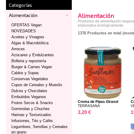
Categorías
Alimentación
Alimentación
Productos de alimentación vegana,
OFERTAS Vegan
elaborados ecológicamente.
NOVEDADES
1376 Productos en total (most
Aceites y Vinagres
Algas & Macrobiótica
Arroces
Azúcares y Endulzantes
Bolleria y repostería
Burger & Carnes Vegan
Caldos y Sopas
Conservas Vegetales
Copos de Cereales y Mueslis
Dulces y Chocolates
Embutidos Veganos
Crema de Pipas Girasol
C
Frutos Secos & Snacks
TERRASANA
V
Gominolas y Chuches
3,20 €
1
Harinas y Texturizados
Infusiones, Tés y Cafés
Legumbres, Semillas y Cereales
en grano