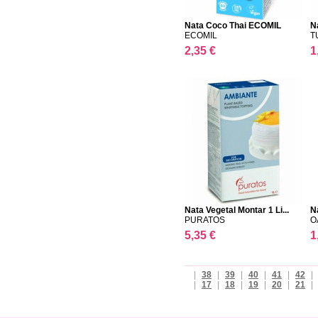
Nata Coco Thai ECOMIL
N
ECOMIL
T
2,35 €
1
Nata Vegetal Montar 1 Li...
N
PURATOS
O
5,35 €
1
|
38
|
39
|
40
|
41
|
42
|
|
17
|
18
|
19
|
20
|
21
|