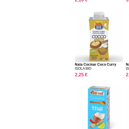
Nata Cocinar Coco Curry
N
ISOLA BIO
I
2,25 €
2