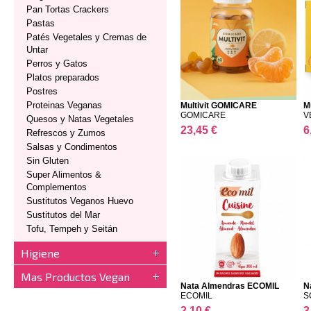
Pan Tortas Crackers
Pastas
Patés Vegetales y Cremas de
Untar
Perros y Gatos
Platos preparados
Postres
Proteinas Veganas
Multivit GOMICARE
M
GOMICARE
V
Quesos y Natas Vegetales
23,45 €
6
Refrescos y Zumos
Salsas y Condimentos
Sin Gluten
Super Alimentos &
Complementos
Sustitutos Veganos Huevo
Sustitutos del Mar
Tofu, Tempeh y Seitán
Higiene
Mas Productos Vegan
Nata Almendras ECOMIL
N
ECOMIL
S
2,10 €
3