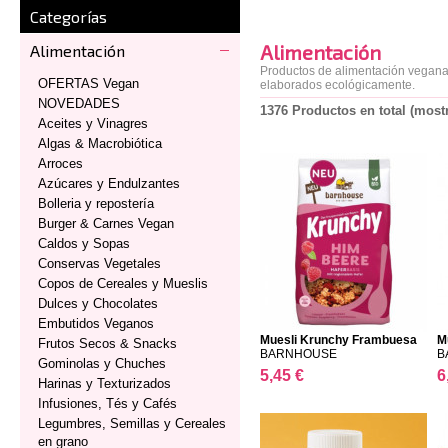
Categorías
Alimentación
Alimentación
Productos de alimentación vegana,
OFERTAS Vegan
elaborados ecológicamente.
NOVEDADES
1376 Productos en total (most
Aceites y Vinagres
Algas & Macrobiótica
Arroces
Azúcares y Endulzantes
Bolleria y repostería
Burger & Carnes Vegan
Caldos y Sopas
Conservas Vegetales
Copos de Cereales y Mueslis
Dulces y Chocolates
Embutidos Veganos
Muesli Krunchy Frambuesa
M
Frutos Secos & Snacks
BARNHOUSE
B
Gominolas y Chuches
5,45 €
6
Harinas y Texturizados
Infusiones, Tés y Cafés
Legumbres, Semillas y Cereales
en grano