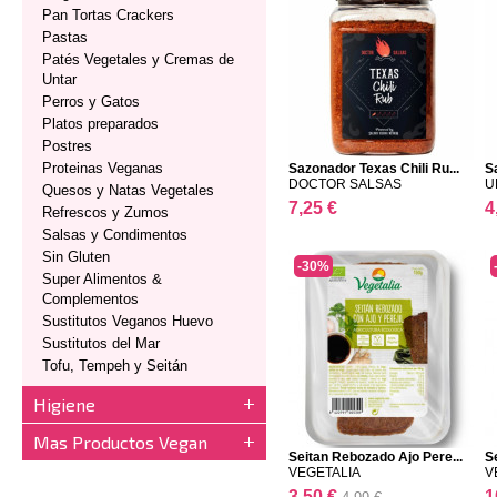
Pan Tortas Crackers
Pastas
Patés Vegetales y Cremas de
Untar
Perros y Gatos
Platos preparados
Postres
Proteinas Veganas
Sazonador Texas Chili Ru...
Sa
DOCTOR SALSAS
U
Quesos y Natas Vegetales
7,25 €
4
Refrescos y Zumos
Salsas y Condimentos
Sin Gluten
-30%
Super Alimentos &
Complementos
Sustitutos Veganos Huevo
Sustitutos del Mar
Tofu, Tempeh y Seitán
Higiene
Mas Productos Vegan
Seitan Rebozado Ajo Pere...
S
VEGETALIA
V
3,50 €
1