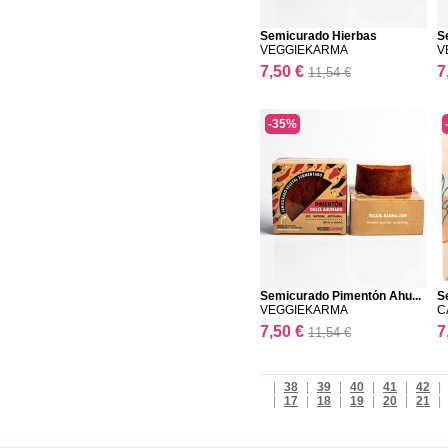
Semicurado Hierbas
S
VEGGIEKARMA
V
7,50 €
7
11,54 €
-35%
Semicurado Pimentón Ahu...
S
VEGGIEKARMA
C
7,50 €
7
11,54 €
|
38
|
39
|
40
|
41
|
42
|
|
17
|
18
|
19
|
20
|
21
|