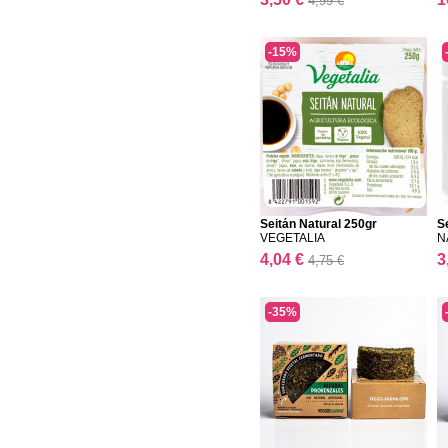
4,99 €
-15%
Seitán Natural 250gr
S
VEGETALIA
N
4,04 €
3
4,75 €
-35%