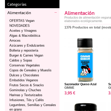
Categorías
Alimentación
Alimentación
Productos de alimentación vegana,
OFERTAS Vegan
elaborados ecológicamente.
NOVEDADES
1376 Productos en total (most
Aceites y Vinagres
Algas & Macrobiótica
Arroces
Azúcares y Endulzantes
Bolleria y repostería
Burger & Carnes Vegan
Caldos y Sopas
Conservas Vegetales
Copos de Cereales y Mueslis
Dulces y Chocolates
Embutidos Veganos
Sazonador Queso Azul
S
Frutos Secos & Snacks
GIMME
G
Gominolas y Chuches
3,95 €
3
Harinas y Texturizados
Infusiones, Tés y Cafés
Legumbres, Semillas y Cereales
en grano