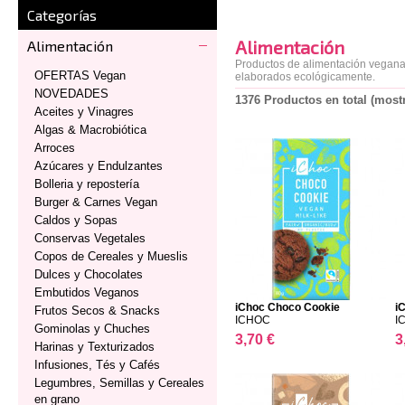
Categorías
Alimentación
Alimentación
Productos de alimentación vegana,
OFERTAS Vegan
elaborados ecológicamente.
NOVEDADES
1376 Productos en total (most
Aceites y Vinagres
Algas & Macrobiótica
Arroces
Azúcares y Endulzantes
Bolleria y repostería
Burger & Carnes Vegan
Caldos y Sopas
Conservas Vegetales
Copos de Cereales y Mueslis
Dulces y Chocolates
Embutidos Veganos
iChoc Choco Cookie
i
Frutos Secos & Snacks
ICHOC
I
Gominolas y Chuches
3,70 €
3
Harinas y Texturizados
Infusiones, Tés y Cafés
Legumbres, Semillas y Cereales
en grano