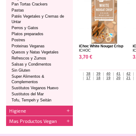
Pan Tortas Crackers
Pastas
Patés Vegetales y Cremas de
Untar
Perros y Gatos
Platos preparados
Postres
Proteinas Veganas
iChoc White Nougat Crisp
i
ICHOC
I
Quesos y Natas Vegetales
3,70 €
3
Refrescos y Zumos
Salsas y Condimentos
Sin Gluten
|
38
|
39
|
40
|
41
|
42
|
Super Alimentos &
|
17
|
18
|
19
|
20
|
21
|
Complementos
Sustitutos Veganos Huevo
Sustitutos del Mar
Tofu, Tempeh y Seitán
Higiene
Mas Productos Vegan